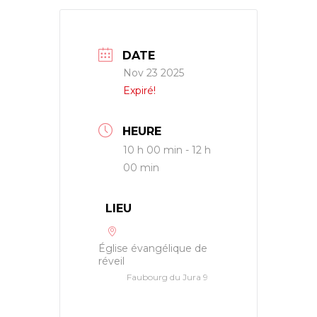
DATE
Nov 23 2025
Expiré!
HEURE
10 h 00 min - 12 h
00 min
LIEU
Église évangélique de
réveil
Faubourg du Jura 9