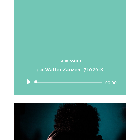
La mission
par
Walter Zanzen
|
7.10.2018
Lecteur
00:00
audio