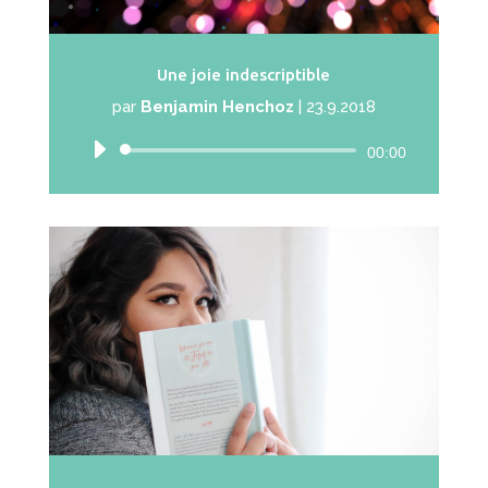
Une joie indescriptible
par
Benjamin Henchoz
|
23.9.2018
Lecteur
00:00
audio