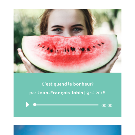
C'est quand le bonheur?
par
Jean-François Jobin
|
9.12.2018
Lecteur
00:00
audio