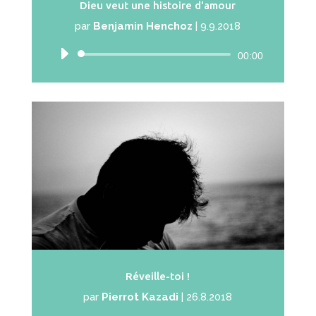
Dieu veut une histoire d'amour
par
Benjamin Henchoz
|
9.9.2018
Lecteur
00:00
audio
Réveille-toi !
par
Pierrot Kazadi
|
26.8.2018