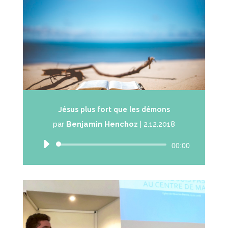
Jésus plus fort que les démons
par
Benjamin Henchoz
|
2.12.2018
Lecteur
00:00
audio