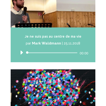
Je ne suis pas au centre de ma vie
par
Mark Waldmann
|
25.11.2018
Lecteur
00:00
audio