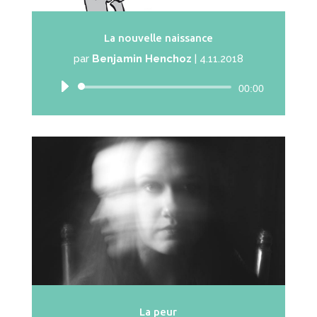
La nouvelle naissance
par
Benjamin Henchoz
|
4.11.2018
Lecteur
00:00
audio
La peur