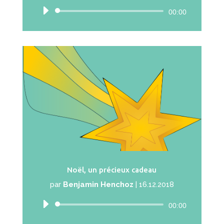
Lecteur
00:00
audio
Noël, un précieux cadeau
par
Benjamin Henchoz
|
16.12.2018
Lecteur
00:00
audio