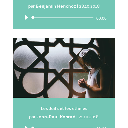
par
Benjamin Henchoz
|
28.10.2018
Lecteur
00:00
audio
Les Juifs et les ethnies
par
Jean-Paul Konrad
|
21.10.2018