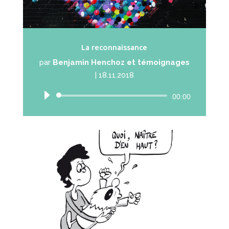
La reconnaissance
par
Benjamin Henchoz et témoignages
|
18.11.2018
Lecteur
00:00
audio