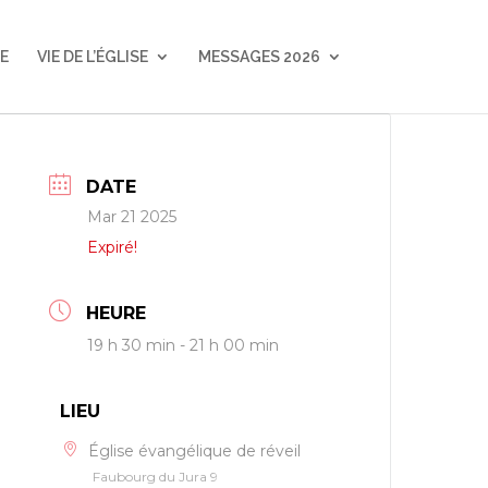
E
VIE DE L’ÉGLISE
MESSAGES 2026
DATE
Mar 21 2025
Expiré!
HEURE
19 h 30 min - 21 h 00 min
LIEU
Église évangélique de réveil
Faubourg du Jura 9