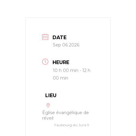
DATE
Sep 06 2026
HEURE
10 h 00 min - 12 h
00 min
LIEU
Église évangélique de
réveil
Faubourg du Jura 9